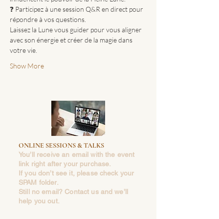
❓ Participez à une session Q&R en direct pour 
répondre à vos questions.
Laissez la Lune vous guider pour vous aligner 
avec son énergie et créer de la magie dans 
votre vie.
Show More
ONLINE SESSIONS & TALKS
You’ll receive an email with the event
link right after your purchase.
If you don’t see it, please check your
SPAM folder.
Still no email? Contact us and we’ll
help you out.