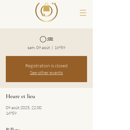
🌕♒️
sam. 09 août
  |  
16º59
Registration is closed
See other events
Heure et lieu
09 août 2025, 22:00
16º59
Billets