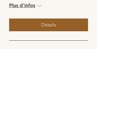
Plus d'infos
Détails
♀️💖 Venus in Taurus
mer. 11 juin
Plus d'infos