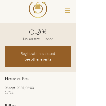
🌕🌙♓️
lun. 08 sept.
  |  
15º22
Registration is closed
See other events
Heure et lieu
08 sept. 2025, 08:00
15º22
Billets