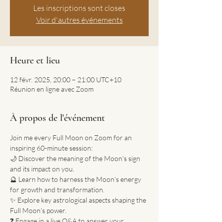
Les inscriptions sont closes
Voir d'autres événements
Heure et lieu
12 févr. 2025, 20:00 – 21:00 UTC+10
Réunion en ligne avec Zoom
À propos de l'événement
Join me every Full Moon on Zoom for an 
inspiring 60-minute session:
🌙 Discover the meaning of the Moon’s sign 
and its impact on you.
🔮 Learn how to harness the Moon’s energy 
for growth and transformation.
✨ Explore key astrological aspects shaping the 
Full Moon’s power.
❓ Engage in a live Q&A to answer your 