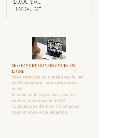
10,00 $AU
+1,00 $AU GST
SESSIONS ET CONFÉRENCES EN
LIGNE
Vous recevrez un e-mail avec le lien
de l'événement juste après votre
achat.
Si vous ne le voyez pas, veuillez
vérifier votre dossier SPAM.
Toujours pas d'e-mail ? Contactez-
nous et nous vous aiderons.